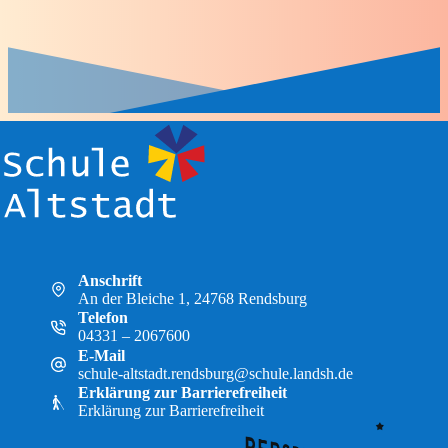
Anschrift
An der Bleiche 1, 24768 Rendsburg
Telefon
04331 – 2067600
E-Mail
schule-altstadt.rendsburg@schule.landsh.de
Erklärung zur Barrierefreiheit
Erklärung zur Barrierefreiheit