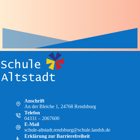
Anschrift
An der Bleiche 1, 24768 Rendsburg
Telefon
04331 – 2067600
E-Mail
schule-altstadt.rendsburg@schule.landsh.de
Erklärung zur Barrierefreiheit