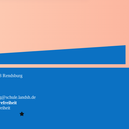
68 Rendsburg
rg@schule.landsh.de
efreiheit
eiheit