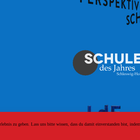
bnis zu geben. Lass uns bitte wissen, dass du damit einverstanden bist, indem