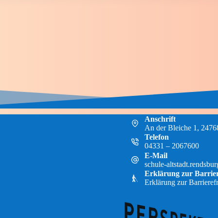
Anschrift
An der Bleiche 1, 247
Telefon
04331 – 2067600
E-Mail
schule-altstadt.rendsbu
Erklärung zur Barrier
Erklärung zur Barrierefr