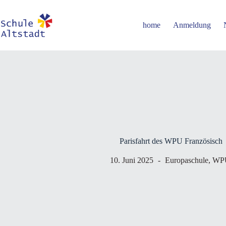
Zum
Inhalt
springen
home
Anmeldung
Parisfahrt des WPU Französisch
10. Juni 2025
Europaschule
,
WPU