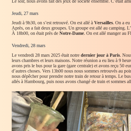
Le soir, nous avons fait des jeux de société ensemble. C’était am
Jeudi, 27 mars
Jeudi à 9h30, on s’est retrouvé. On est allé à
Versailles
. On a eu 
Après, on a fait deux groupes. Un groupe est allé au camping. L’au
À 18h00, on était près de
Notre-Dame
. On est allé manger au Fl
Vendredi, 28 mars
Le vendredi 28 mars 2025 était notre
dernier jour à Paris
. Nous
leurs chambres et leurs maisons. Notre réunion a eu lieu à 9 heu
avons pris le bus pour la gare (gare centrale) et avons reçu 50 e
d’autres choses. Vers 13h00 nous nous sommes retrouvés au poi
nous dépêcher pour prendre notre train de retour à temps. Le bus
allés à Hambourg, puis nous avons changé de train et sommes all