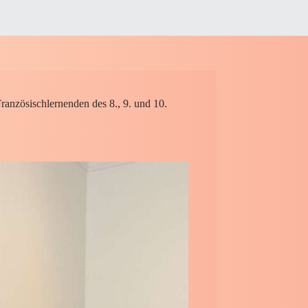
ranzösischlernenden des 8., 9. und 10.