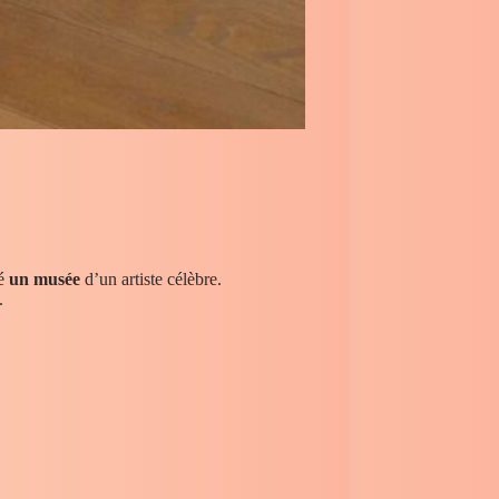
té
un musée
d’un artiste célèbre.
.